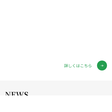
RECRUIT
インフラ構築グループ
システム検証グループ
当社の特徴
詳しくはこちら
社員紹介
フォロー制度

NEWS
お電話
お問い
採用情報
お知らせ