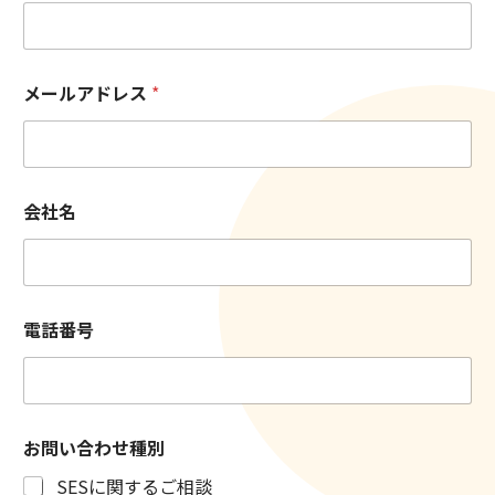
メールアドレス
*
お
会社名
問
い
合
わ
せ
種
電話番号
別
個
人
情
報
の
お問い合わせ種別
取
SESに関するご相談
り